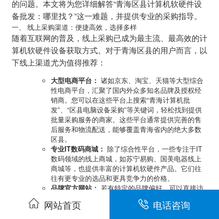
的问题。本文将为您详细解答“青海区县计算机软硬件设
备批发：哪里找？”这一难题，并提供专业的采购指导。
一、 线上采购渠道：便捷高效，选择多样
随着互联网的普及，线上采购已成为最主流、最高效的计
算机软硬件设备获取方式。对于青海区县的用户而言，以
下线上渠道尤为值得推荐：
大型电商平台：
诸如京东、淘宝、天猫等大型综合
性电商平台，汇聚了国内外众多知名品牌及授权经
销商。您可以在这些平台上搜索“青海计算机批
发”、“区县电脑设备采购”等关键词，轻松找到提供
批量采购服务的商家。这些平台通常提供完善的售
后服务和物流配送，能够覆盖青海省内的绝大多数
区县。
专业IT数码商城：
除了综合性平台，一些专注于IT
数码领域的线上商城，如苏宁易购、国美电器线上
商城等，也提供丰富的计算机软硬件产品。它们往
往有更专业的选品和更具竞争力的价格。
品牌官方网站：
若有特定的品牌偏好，可以直接访
问其官方网站。许多品牌都设有线上旗舰店或企业
网站首页
电话咨询
购平台，直接从源头采购，价格透明，质量有保
障。