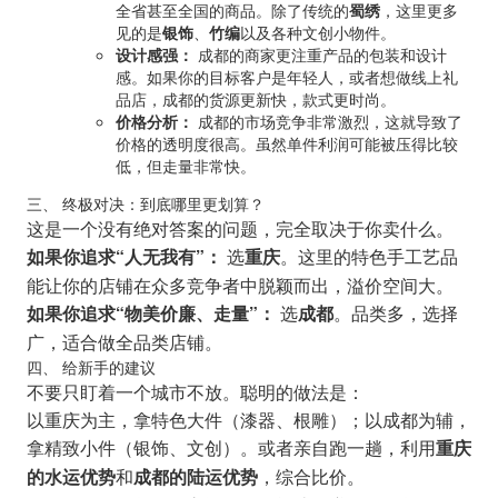
全省甚至全国的商品。除了传统的
蜀绣
，这里更多
见的是
银饰
、
竹编
以及各种文创小物件。
设计感强：
成都的商家更注重产品的包装和设计
感。如果你的目标客户是年轻人，或者想做线上礼
品店，成都的货源更新快，款式更时尚。
价格分析：
成都的市场竞争非常激烈，这就导致了
价格的透明度很高。虽然单件利润可能被压得比较
低，但走量非常快。
三、 终极对决：到底哪里更划算？
这是一个没有绝对答案的问题，完全取决于你卖什么。
选
。这里的特色手工艺品
如果你追求“人无我有”：
重庆
能让你的店铺在众多竞争者中脱颖而出，溢价空间大。
选
。品类多，选择
如果你追求“物美价廉、走量”：
成都
广，适合做全品类店铺。
四、 给新手的建议
不要只盯着一个城市不放。聪明的做法是：
以重庆为主，拿特色大件（漆器、根雕）；以成都为辅，
拿精致小件（银饰、文创）。或者亲自跑一趟，利用
重庆
和
，综合比价。
的水运优势
成都的陆运优势